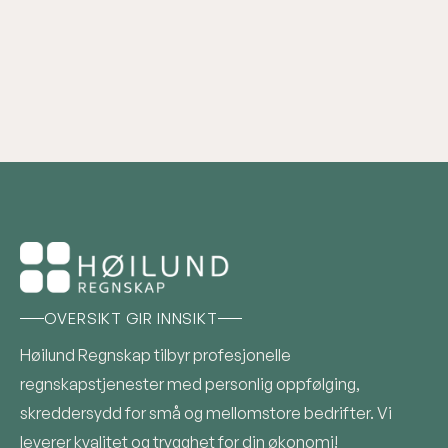
Senterveien 15, 1930 Aurskog
post@hoilundregnskap.no
930 08 052
OVERSIKT GIR INNSIKT
Høilund Regnskap tilbyr profesjonelle
regnskapstjenester med personlig oppfølging,
skreddersydd for små og mellomstore bedrifter. Vi
leverer kvalitet og trygghet for din økonomi!