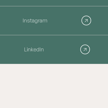
Instagram

LinkedIn

Våre kontorer